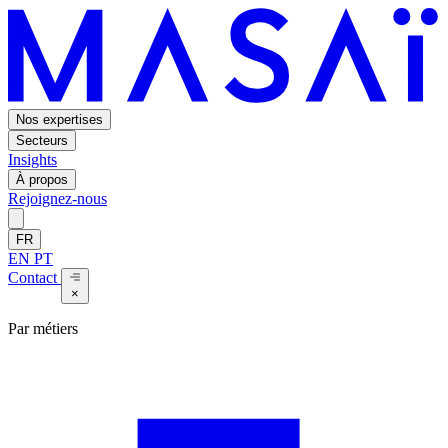
Nos expertises
Secteurs
Insights
À propos
Rejoignez-nous
FR
EN
PT
Contact
×
Par métiers